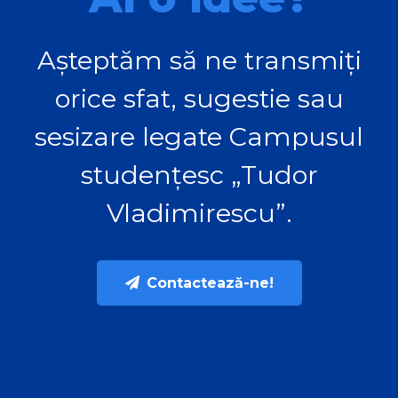
Așteptăm să ne transmiți
orice sfat, sugestie sau
sesizare legate Campusul
studențesc „Tudor
Vladimirescu”.
Contactează-ne!