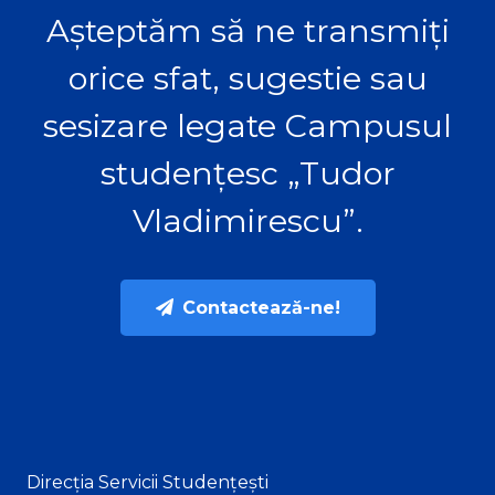
Așteptăm să ne transmiți
orice sfat, sugestie sau
sesizare legate Campusul
studențesc „Tudor
Vladimirescu”.
Contactează-ne!
Direcția Servicii Studențești