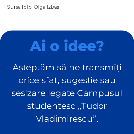
Sursa foto: Olga Izbaș
Ai o idee?
Așteptăm să ne transmiți
orice sfat, sugestie sau
sesizare legate Campusul
studențesc „Tudor
Vladimirescu”.