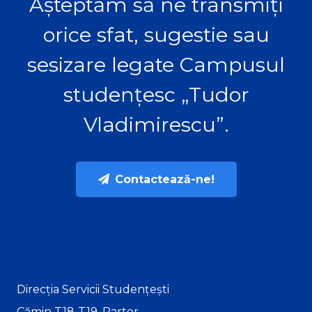
Așteptăm să ne transmiți
orice sfat, sugestie sau
sesizare legate Campusul
studențesc „Tudor
Vladimirescu”.
Contactează-ne!
Direcția Servicii Studențești
Cămin T18-T19, Parter