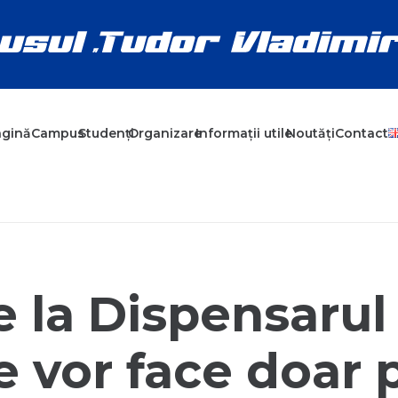
agină
Campus
Studenți
Organizare
Informații utile
Noutăți
Contact
le la Dispensarul
 vor face doar 