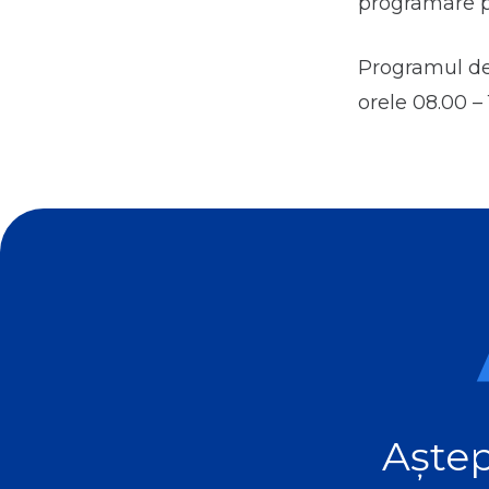
programare p
Programul de 
orele 08.00 – 
Aștep