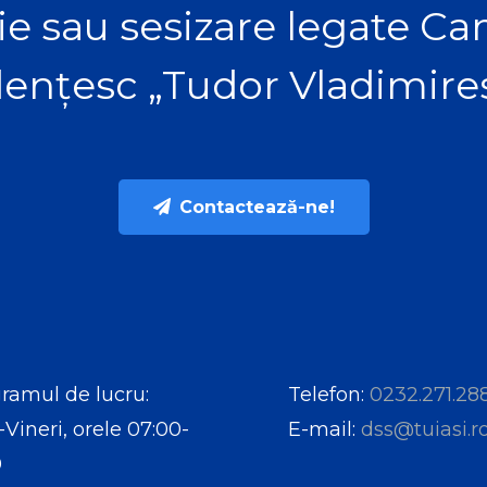
ie sau sesizare legate C
ențesc „Tudor Vladimire
Contactează-ne!
ramul de lucru:
Telefon:
0232.271.28
-Vineri, orele 07:00-
E-mail:
dss@tuiasi.r
0