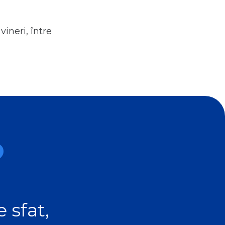
ineri, între
?
 sfat,