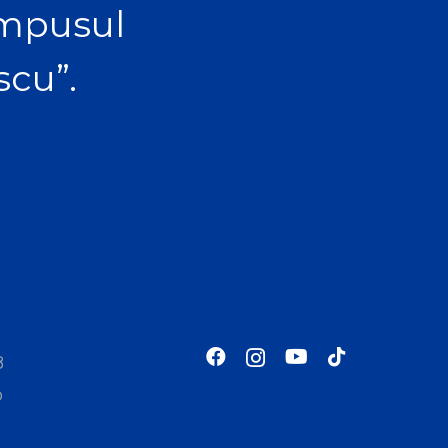
ampusul
scu”.
8
o