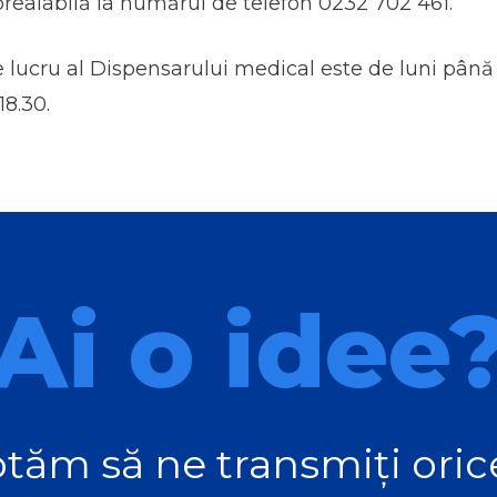
realabilă la numărul de telefon 0232 702 461.
lucru al Dispensarului medical este de luni până v
18.30.
Ai o idee
tăm să ne transmiți orice