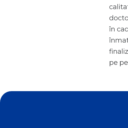
calit
docto
în ca
înmat
finali
pe pe