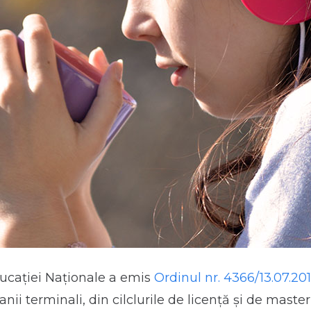
ducației Naționale a emis
Ordinul nr. 4366/13.07.20
anii terminali, din cilclurile de licență și de master