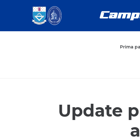
Prima p
Update p
a