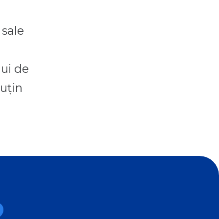
 sale
lui de
puţin
?