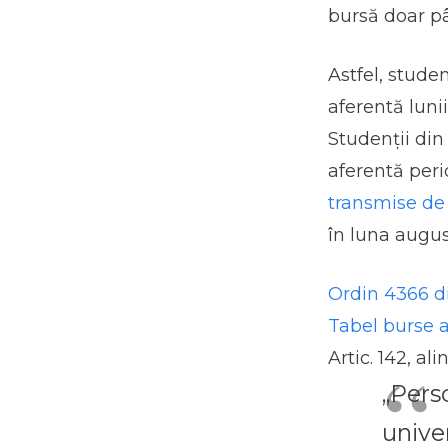
bursă doar pâ
Astfel, studen
aferentă lunii
Studenții di
aferentă peri
transmise de 
în luna augus
Ordin 4366 di
Tabel burse a
Artic. 142, al
„Pers
unive