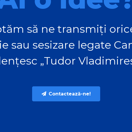
tăm să ne transmiți orice
ie sau sesizare legate C
ențesc „Tudor Vladimire
Contactează-ne!