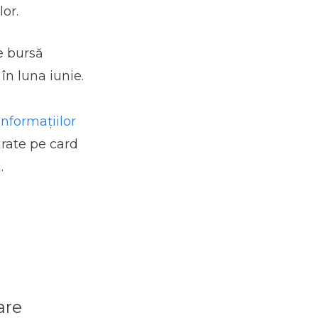
or.
e bursă
 în luna iunie.
informațiilor
virate pe card
.
are