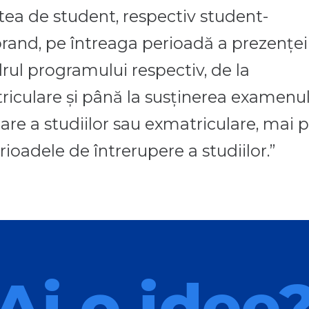
atea de student, respectiv student-
rand, pe întreaga perioadă a prezenţei
drul programului respectiv, de la
riculare şi până la susţinerea examenu
zare a studiilor sau exmatriculare, mai 
rioadele de întrerupere a studiilor.”
Ai o idee