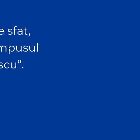
 sfat,
ampusul
scu”.