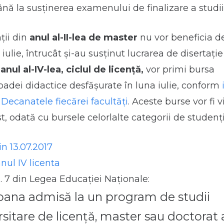
nă la susținerea examenului de finalizare a studiil
ții din
anul al-II-lea de master
nu vor beneficia d
 iulie, întrucât și-au susținut lucrarea de disertație
n
anul al-IV-lea, ciclul de licență,
vor primi bursa
oadei didactice desfășurate în luna iulie, conform
Decanatele fiecărei facultăți
. Aceste burse vor fi 
t, odată cu bursele celorlalte categorii de studenți
n 13.07.2017
nul IV licenta
in. 7 din Legea Educației Naționale:
oana admisă la un program de studii
rsitare de licenţă, master sau doctorat 