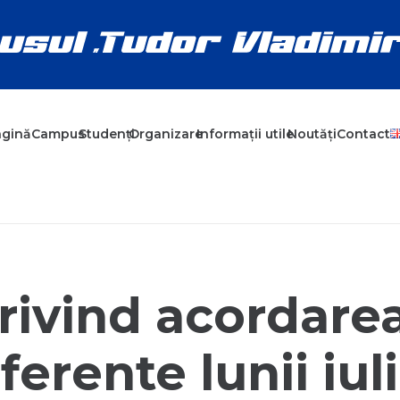
agină
Campus
Studenți
Organizare
Informații utile
Noutăți
Contact
rivind acordarea
ferente lunii iul