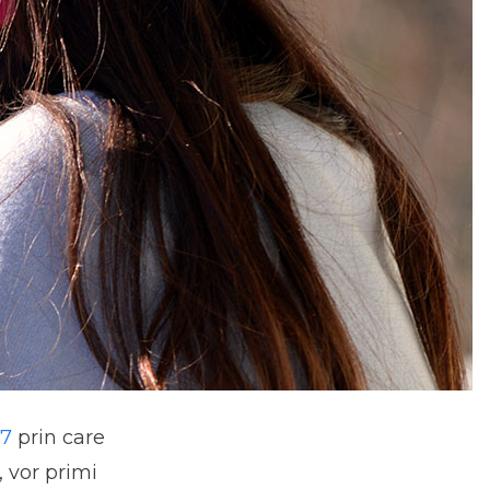
17
prin care
, vor primi