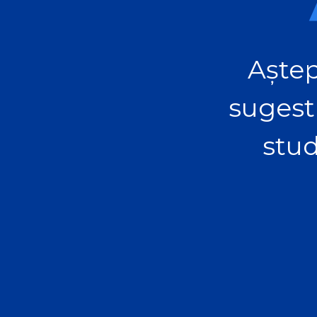
Aștep
sugest
stud