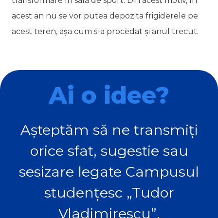
transformare în sală de sport. Din acest motiv, în
acest an nu se vor putea depozita frigiderele pe
acest teren, așa cum s-a procedat și anul trecut.
Ai o idee?
Așteptăm să ne transmiți
orice sfat, sugestie sau
sesizare legate Campusul
studențesc „Tudor
Vladimirescu”.