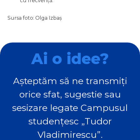
cu frecvenţă.
Sursa foto: Olga Izbaș
Ai o idee?
Așteptăm să ne transmiți
orice sfat, sugestie sau
sesizare legate Campusul
studențesc „Tudor
Vladimirescu”.