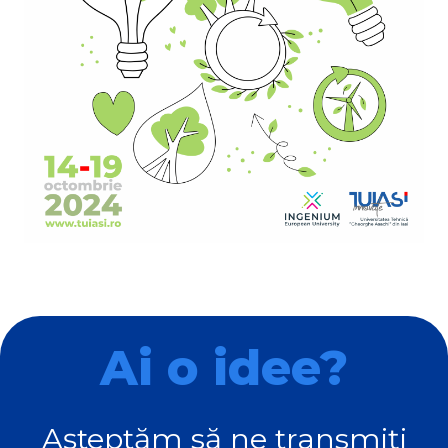
Ai o idee?
Așteptăm să ne transmiți