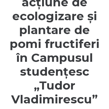
acțiune de
ecologizare și
plantare de
pomi fructiferi
în Campusul
studențesc
„Tudor
Vladimirescu”