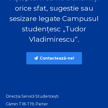
orice sfat, sugestie sau
sesizare legate Campusul
studențesc „Tudor
Vladimirescu”.
Contactează-ne!
Direcția Servicii Studențești
Cămin T18-T19, Parter