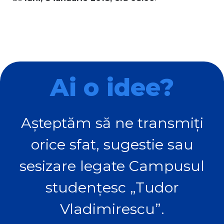
Ai o idee?
Așteptăm să ne transmiți
orice sfat, sugestie sau
sesizare legate Campusul
studențesc „Tudor
Vladimirescu”.