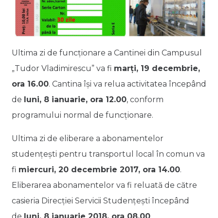
Ultima zi de funcționare a Cantinei din Campusul
„Tudor Vladimirescu” va fi
marți, 19 decembrie,
ora 16.00
. Cantina își va relua activitatea începând
de
luni, 8 ianuarie, ora 12.00
, conform
programului normal de funcționare.
Ultima zi de eliberare a abonamentelor
studențești pentru transportul local în comun va
fi
miercuri, 20 decembrie 2017, ora 14.00
.
Eliberarea abonamentelor va fi reluată de către
casieria Direcției Servicii Studențești începând
de
luni, 8 ianuarie 2018, ora 08.00
.