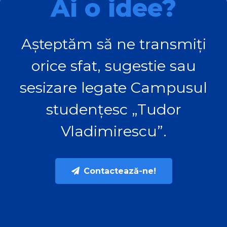
Ai o idee?
Așteptăm să ne transmiți
orice sfat, sugestie sau
sesizare legate Campusul
studențesc „Tudor
Vladimirescu”.
Contactează-ne!