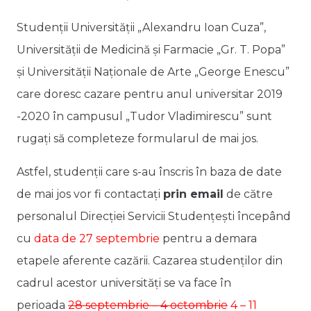
Studenții Universității „Alexandru Ioan Cuza”,
Universității de Medicină și Farmacie „Gr. T. Popa”
și Universității Naționale de Arte „George Enescu”
care doresc cazare pentru anul universitar 2019
-2020 în campusul „Tudor Vladimirescu” sunt
rugați să completeze formularul de mai jos.
Astfel, studenții care s-au înscris în baza de date
de mai jos vor fi contactați
prin email
de către
personalul Direcției Servicii Studențești începând
cu
data de 27 septembrie
pentru a demara
etapele aferente cazării. Cazarea studenților din
cadrul acestor universități se va face în
perioada
28 septembrie – 4 octombrie
4 – 11