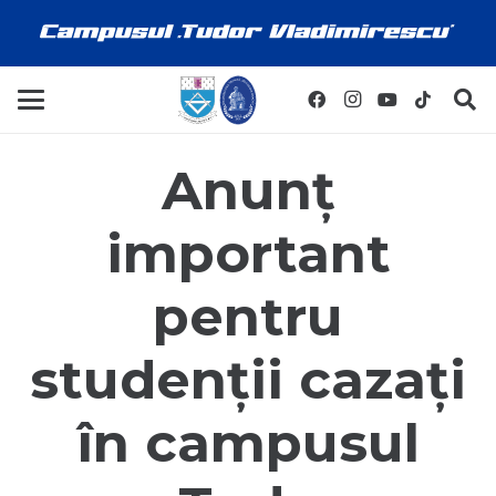
Anunț
important
pentru
studenții cazați
în campusul