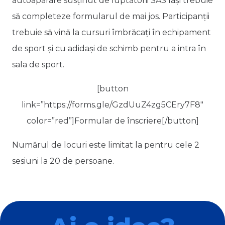
autoapărare susținut de luptătorii SAS Iași trebuie
să completeze formularul de mai jos. Participanții
trebuie să vină la cursuri îmbrăcați în echipament
de sport și cu adidași de schimb pentru a intra în
sala de sport.
[button
link=”https://forms.gle/GzdUuZ4zg5CEry7F8″
color=”red”]Formular de înscriere[/button]
Numărul de locuri este limitat la pentru cele 2
sesiuni la 20 de persoane.