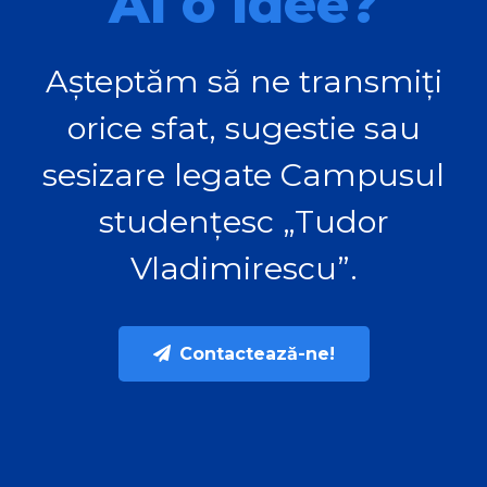
Ai o idee?
Așteptăm să ne transmiți
orice sfat, sugestie sau
sesizare legate Campusul
studențesc „Tudor
Vladimirescu”.
Contactează-ne!