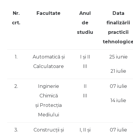
Nr.
Facultate
Anul
Data
crt.
de
finalizării
studiu
practicii
tehnologic
1.
Automatică și
I și II
25 iunie
Calculatoare
III
21 iulie
2.
Inginerie
II
07 iulie
Chimică
III
14 iulie
și Protecția
Mediului
3.
Construcții și
I, II și
07 iulie