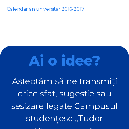
Calendar an universitar 2016-2017
Ai o idee?
Așteptăm să ne transmiți
orice sfat, sugestie sau
sesizare legate Campusul
studențesc „Tudor