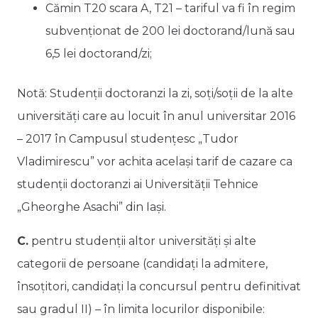
Cămin T20 scara A, T21 – tariful va fi în regim
subvenţionat de 200 lei doctorand/lună sau
6,5 lei doctorand/zi;
Notă: Studenţii doctoranzi la zi, soți/soții de la alte
universităţi care au locuit în anul universitar 2016
– 2017 în Campusul studențesc „Tudor
Vladimirescu” vor achita același tarif de cazare ca
studenții doctoranzi ai Universității Tehnice
„Gheorghe Asachi” din Iași.
C.
pentru studenții altor universități și alte
categorii de persoane (candidaţi la admitere,
însoţitori, candidaţi la concursul pentru definitivat
sau gradul II) – în limita locurilor disponibile: