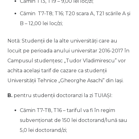
Cămin T13, T19 – 9,00 lei loc/zi;
Cămin T7-T8; T16; T20 scara A, T21 scările A și
B – 12,00 lei loc/zi;
Notă: Studenţii de la alte universităţi care au
locuit pe perioada anului universitar 2016-2017 în
Campusul studențesc „Tudor Vladimirescu” vor
achita același tarif de cazare ca studenții
Universității Tehnice „Gheorghe Asachi” din Iași.
B.
pentru studenții doctoranzi la zi TUIAȘI:
Cămin T7-T8, T16 – tariful va fi în regim
subvenţionat de 150 lei doctorand/lună sau
5,0 lei doctorand/zi;