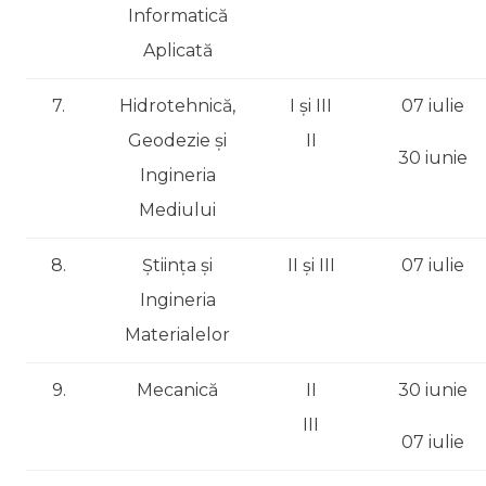
Informatică
Aplicată
7.
Hidrotehnică,
I și III
07 iulie
Geodezie și
II
30 iunie
Ingineria
Mediului
8.
Știința și
II și III
07 iulie
Ingineria
Materialelor
9.
Mecanică
II
30 iunie
III
07 iulie