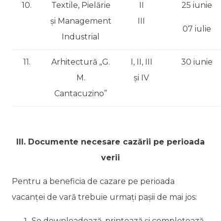
10.
Textile, Pielărie
II
25 iunie
și Management
III
07 iulie
Industrial
11.
Arhitectură „G.
I, II, III
30 iunie
M.
și IV
Cantacuzino”
III. Documente necesare cazării pe perioada
verii
Pentru a beneficia de cazare pe perioada
vacanţei de vară trebuie urmați paşii de mai jos:
Se downloadează, printează şi completează