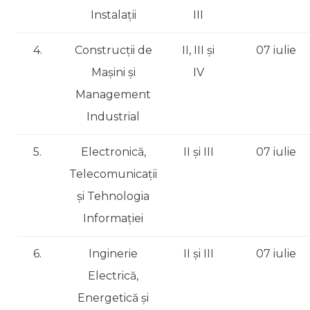
Instalații
III
4.
Construcții de
II, III și
07 iulie
Mașini și
IV
Management
Industrial
5.
Electronică,
II și III
07 iulie
Telecomunicații
și Tehnologia
Informației
6.
Inginerie
II și III
07 iulie
Electrică,
Energetică și