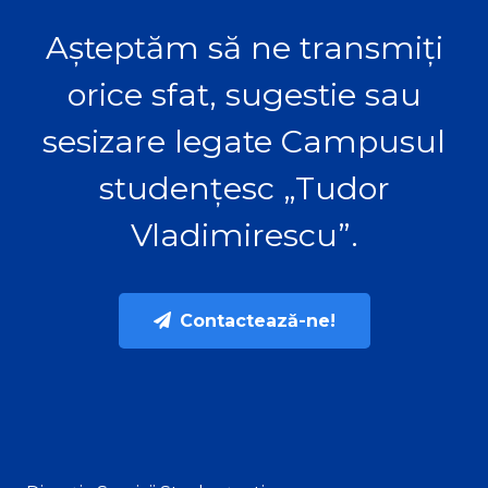
Așteptăm să ne transmiți
orice sfat, sugestie sau
sesizare legate Campusul
studențesc „Tudor
Vladimirescu”.
Contactează-ne!