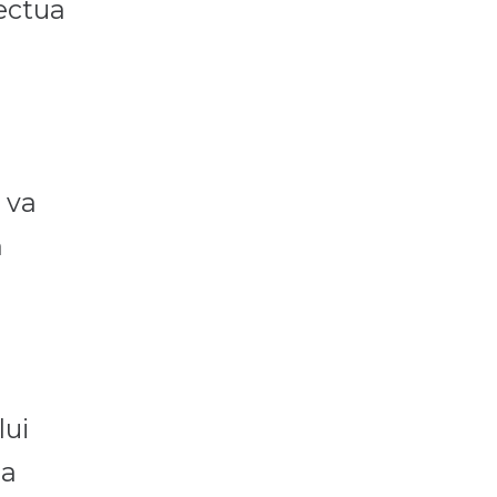
ectua
 va
ă
lui
ea