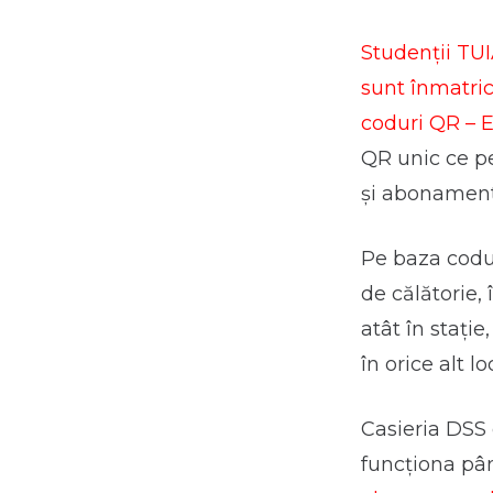
Studenții TUIA
sunt înmatric
coduri QR – E
QR unic ce pe
şi abonament
Pe baza codu
de călătorie, 
atât în stați
în orice alt lo
Casieria DSS
funcționa pâ