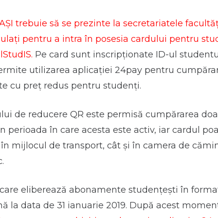
ȘI trebuie să se prezinte la secretariatele facultăț
ulați pentru a intra în posesia cardului pentru stu
lStudIS.
Pe card sunt inscripţionate ID-ul studentu
rmite utilizarea aplicaţiei 24pay pentru cumpărar
e cu preţ redus pentru studenţi.
lui de reducere QR este permisă cumpărarea doar 
în perioada în care acesta este activ, iar cardul poat
e, în mijlocul de transport, cât și în camera de cămi
c.
 care eliberează abonamente studențești în forma
nă la data de 31 ianuarie 2019. După acest moment