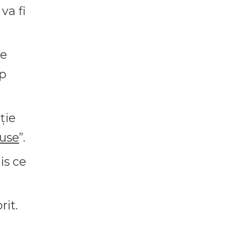
va fi
ne
pp
ție
duse
”.
is ce
rit.