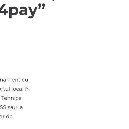
24pay”
abonament cu
rtul local în
i Tehnice
DSS sau la
ar de