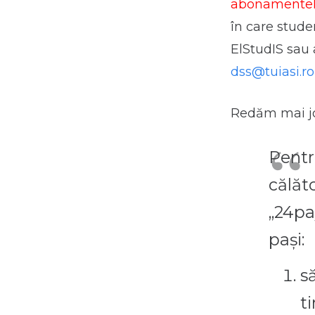
abonamentele 
în care stude
ElStudIS sau 
dss@tuiasi.ro
Redăm mai jo
Pentr
călăt
„24pa
pași:
să
t