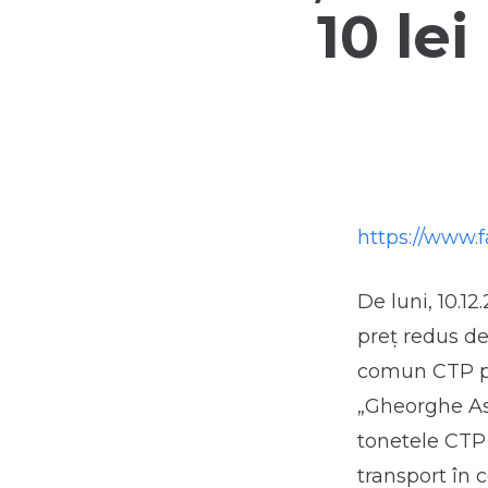
10 le
https://www.
De luni, 10.1
preț redus d
comun CTP pri
„Gheorghe Asa
tonetele CTP
transport în