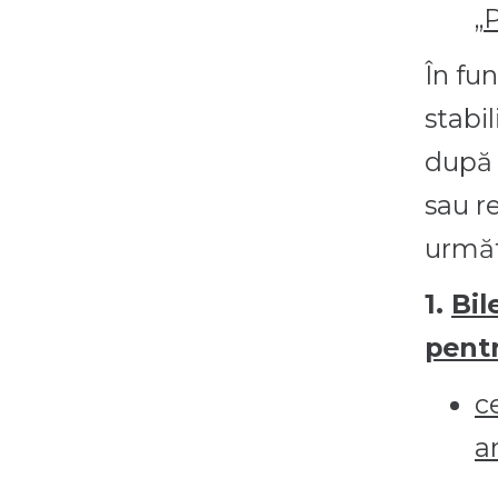
„
P
În fun
stabil
după 
sau re
următ
1.
Bil
pentr
c
an