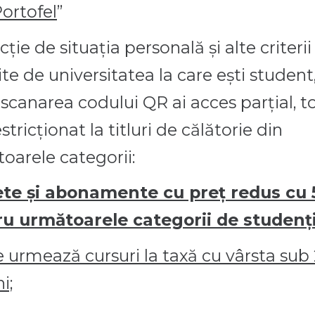
ortofel
”
cţie de situaţia personală şi alte criterii
ite de universitatea la care eşti student
scanarea codului QR ai acces parţial, to
stricţionat la titluri de călătorie din
oarele categorii:
ete şi abonamente cu preţ redus cu
u următoarele categorii de studenți
e urmează cursuri la taxă cu vârsta sub
i;