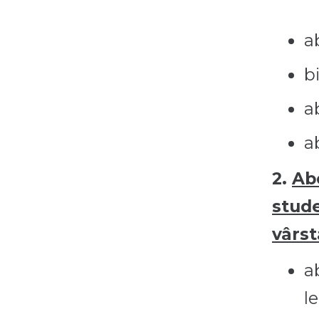
a
bi
a
a
2.
Ab
stude
vârst
a
l