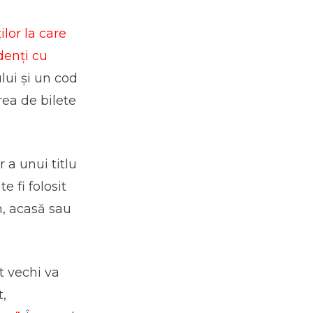
ilor la care
denți cu
lui şi un cod
ea de bilete
a unui titlu
e fi folosit
n, acasă sau
t vechi va
,