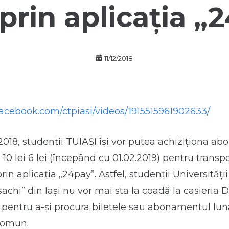
i prin aplicația „
11/12/2018
facebook.com/ctpiasi/videos/1915515961902633/
2.2018, studenții TUIAȘI își vor putea achiziționa 
e
10 lei
6 lei (începând cu 01.02.2019) pentru transpo
n aplicația „24pay”. Astfel, studenții Universități
chi” din Iași nu vor mai sta la coadă la casieria 
 pentru a-și procura biletele sau abonamentul lun
 comun.