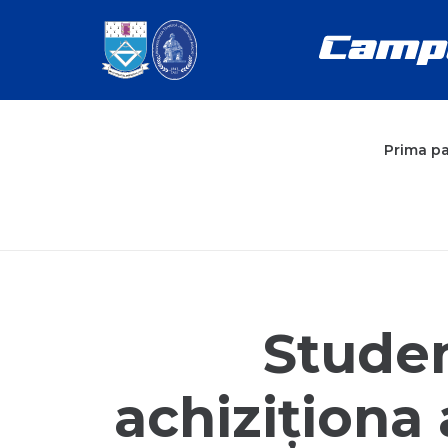
Prima p
Studen
achiziționa