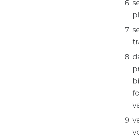
s
p
s
tr
d
p
b
f
v
v
v