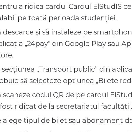
entru a ridica cardul Cardul ElStudIS ce 
alabil pe toată perioada studenției.
ă descarce și să instaleze pe smartpho
plicația „24pay” din Google Play sau A
tore.
n secțiunea „Transport public” din aplica
rebuie să selecteze opțiunea „
Bilete re
ă scaneze codul QR de pe cardul ElStud
fost ridicat de la secretariatul facultății.
e alege tipul de bilet sau abonament do