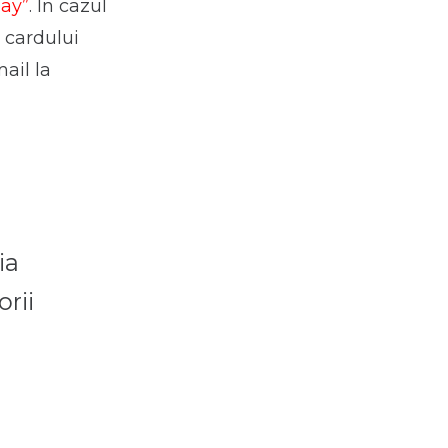
pay”
. În cazul
 cardului
ail la
ia
rii
n