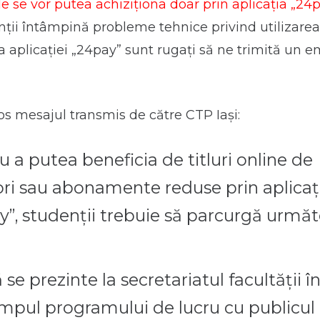
se vor putea achiziționa doar prin aplicația „24
nții întâmpină probleme tehnice privind utilizarea
a aplicației „24pay” sunt rugați să ne trimită un em
s mesajul transmis de către CTP Iași:
u a putea beneficia de titluri online de
ori sau abonamente reduse prin aplicaț
y”, studenții trebuie să parcurgă următo
 se prezinte la secretariatul facultății î
impul programului de lucru cu publicul