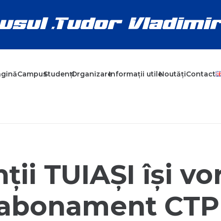
agină
Campus
Studenți
Organizare
Informații utile
Noutăți
Contact
ții TUIAȘI își vo
 abonament CTP 