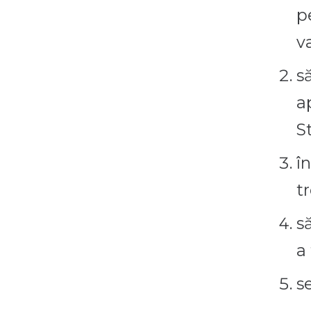
p
v
s
a
S
î
t
s
a 
s