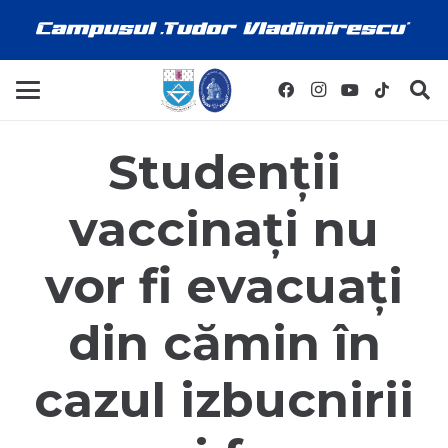
Studenții
vaccinați nu
vor fi evacuați
din cămin în
cazul izbucnirii