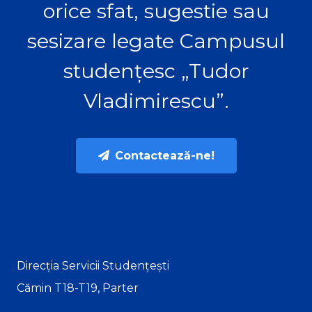
orice sfat, sugestie sau
sesizare legate Campusul
studențesc „Tudor
Vladimirescu”.
Contactează-ne!
Direcția Servicii Studențești
Cămin T18-T19, Parter