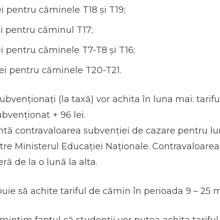
ei pentru căminele T18 și T19;
ei pentru căminul T17;
ei pentru căminele T7-T8 și T16;
ei pentru căminele T20-T21.
ubvenționați (la taxă) vor achita în luna mai: tarif
bvenționat + 96 lei.
intă contravaloarea subvenției de cazare pentru l
tre Ministerul Educației Naționale. Contravaloarea
ră de la o lună la alta.
buie să achite tariful de cămin în perioada 9 – 25 m