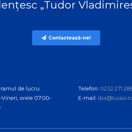
ențesc „Tudor Vladimire
Contactează-ne!
ramul de lucru:
Telefon:
0232.271.28
-Vineri, orele 07:00-
E-mail:
dss@tuiasi.r
0