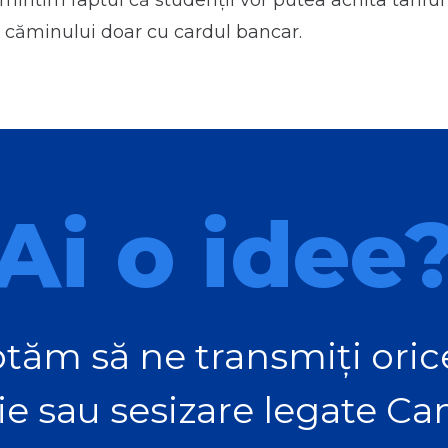
mintim faptul că studenții vor putea achita tariful
 căminului doar cu cardul bancar.
Ai o idee
tăm să ne transmiți orice
ie sau sesizare legate C