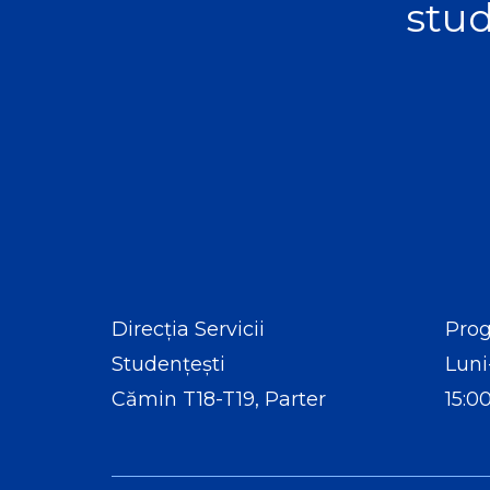
stud
Direcția Servicii
Prog
Studențești
Luni
Cămin T18-T19, Parter
15:0