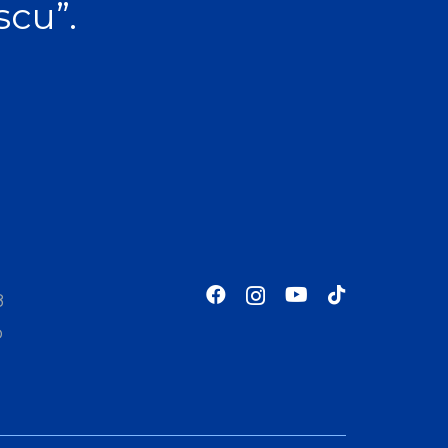
scu”.
8
o