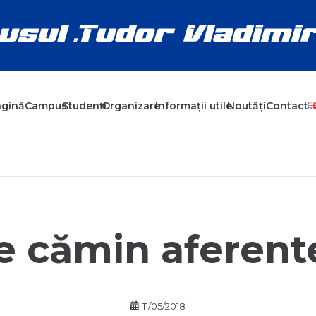
agină
Campus
Studenți
Organizare
Informații utile
Noutăți
Contact
de cămin aferente
11/05/2018