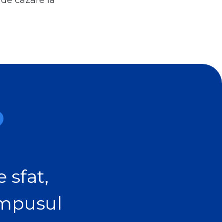
 de cazare la
?
 sfat,
ampusul