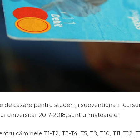
re de cazare pentru studenții subvenționați (cursur
ui universitar 2017-2018, sunt următoarele:
entru căminele T1-T2, T3-T4, T5, T9, T10, T11, T12, T1