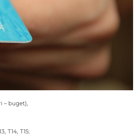
i – buget),
3, T14, T15;