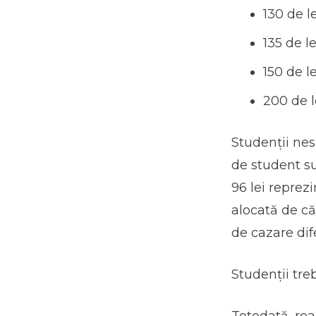
130 de l
135 de l
150 de l
200 de l
Studenții nes
de student su
96 lei reprez
alocată de că
de cazare dife
Studenții tre