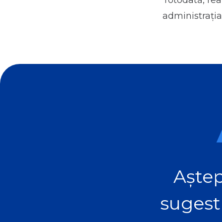
Totodată, rea
administrația
Aștep
sugest