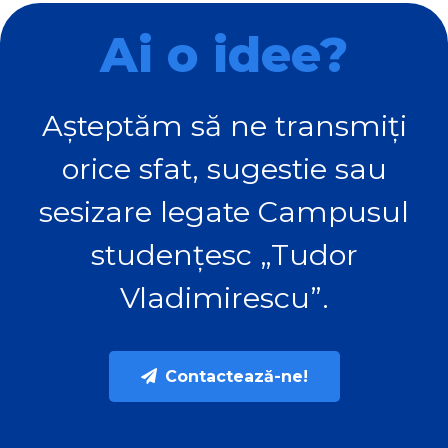
Ai o idee?
Așteptăm să ne transmiți
orice sfat, sugestie sau
sesizare legate Campusul
studențesc „Tudor
Vladimirescu”.
Contactează-ne!