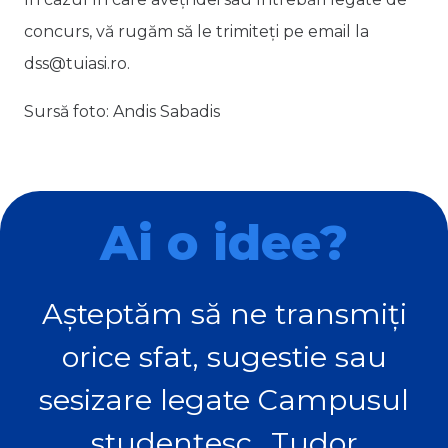
concurs, vă rugăm să le trimiteți pe email la
dss@tuiasi.ro.
Sursă foto: Andis Sabadis
Ai o idee?
Așteptăm să ne transmiți
orice sfat, sugestie sau
sesizare legate Campusul
studențesc „Tudor