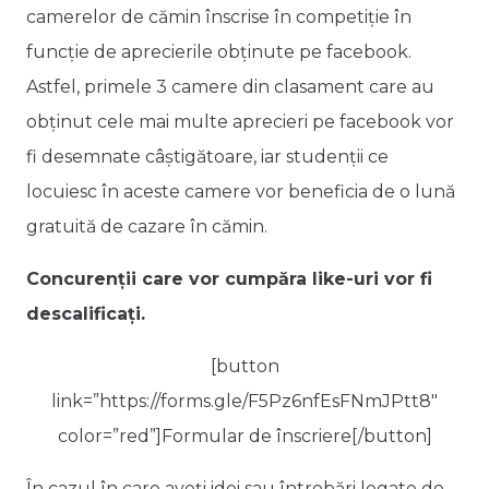
camerelor de cămin înscrise în competiție în
funcție de aprecierile obținute pe facebook.
Astfel, primele 3 camere din clasament care au
obținut cele mai multe aprecieri pe facebook vor
fi desemnate câștigătoare, iar studenții ce
locuiesc în aceste camere vor beneficia de o lună
gratuită de cazare în cămin.
Concurenții care vor cumpăra like-uri vor fi
descalificați.
[button
link=”https://forms.gle/F5Pz6nfEsFNmJPtt8″
color=”red”]Formular de înscriere[/button]
În cazul în care aveți idei sau întrebări legate de