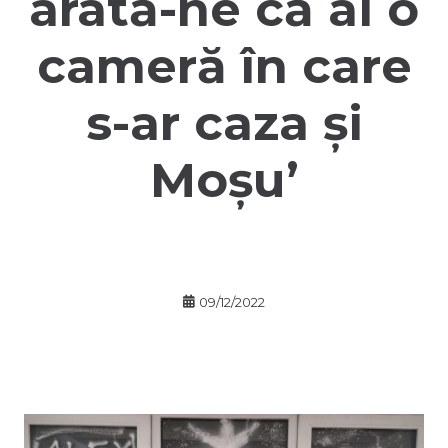
arată-ne că ai o
cameră în care
s-ar caza și
Moșu’
09/12/2022