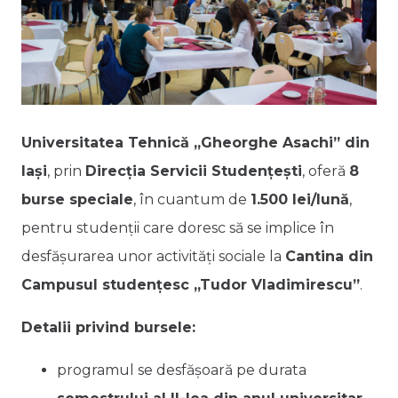
Universitatea Tehnică „Gheorghe Asachi” din
Iași
, prin
Direcția Servicii Studențești
, oferă
8
burse speciale
, în cuantum de
1.500 lei/lună
,
pentru studenții care doresc să se implice în
desfășurarea unor activități sociale la
Cantina din
Campusul studențesc „Tudor Vladimirescu”
.
Detalii privind bursele:
programul se desfășoară pe durata