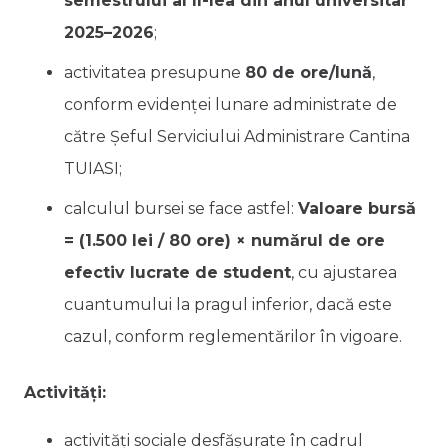
semestrului al II-lea din anul universitar
2025–2026
;
activitatea presupune
80 de ore/lună
,
conform evidenței lunare administrate de
către Șeful Serviciului Administrare Cantina
TUIASI;
calculul bursei se face astfel:
Valoare bursă
= (1.500 lei / 80 ore) × numărul de ore
efectiv lucrate de student
, cu ajustarea
cuantumului la pragul inferior, dacă este
cazul, conform reglementărilor în vigoare.
Activități:
activități sociale desfășurate în cadrul