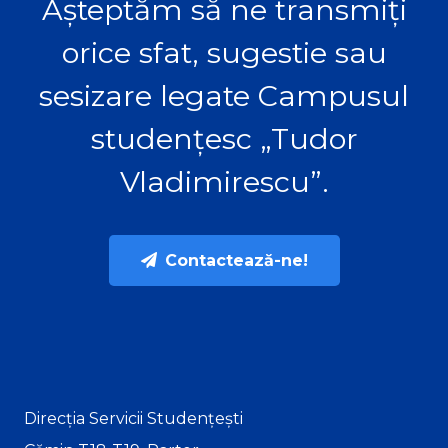
Așteptăm să ne transmiți
orice sfat, sugestie sau
sesizare legate Campusul
studențesc „Tudor
Vladimirescu”.
Contactează-ne!
Direcția Servicii Studențești