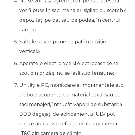
Nu se vor lăsa așternuturi pe pat; acestea
vor fi puse în saci menajeri sigilați cu scotch și
depozitați pe pat sau pe podea, în centrul
camerei;
Saltele se vor pune pe pat în poziție
verticală;
Aparatele electronice și electrocasnice se
scot din priză și nu se lasă sub tensiune;
Unitățile PC, monitoarele, imprimantele etc.
trebuie acoperite cu material textil sau cu
saci menajeri, întrucât vaporii de substanță
DDD degajați de echipamentul ULV pot
strica sau cauza defecțiuni ale aparatelor
IT&C din camera de cămin.