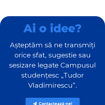
Ai o idee?
Așteptăm să ne transmiți
orice sfat, sugestie sau
sesizare legate Campusul
studențesc „Tudor
Vladimirescu”.
Contactează-ne!