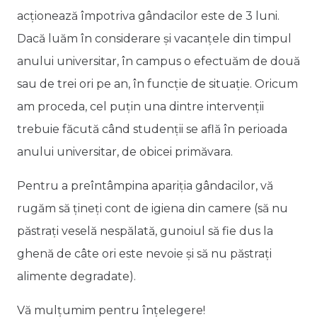
acționează împotriva gândacilor este de 3 luni.
Dacă luăm în considerare și vacanțele din timpul
anului universitar, în campus o efectuăm de două
sau de trei ori pe an, în funcție de situație. Oricum
am proceda, cel puțin una dintre intervenții
trebuie făcută când studenții se află în perioada
anului universitar, de obicei primăvara.
Pentru a preîntâmpina apariția gândacilor, vă
rugăm să țineți cont de igiena din camere (să nu
păstrați veselă nespălată, gunoiul să fie dus la
ghenă de câte ori este nevoie și să nu păstrați
alimente degradate).
Vă mulțumim pentru înțelegere!