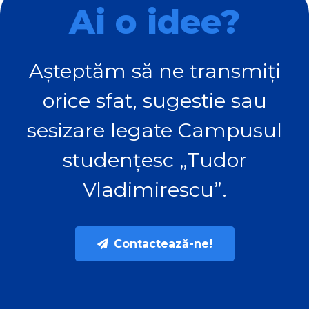
Ai o idee?
Așteptăm să ne transmiți
orice sfat, sugestie sau
sesizare legate Campusul
studențesc „Tudor
Vladimirescu”.
Contactează-ne!