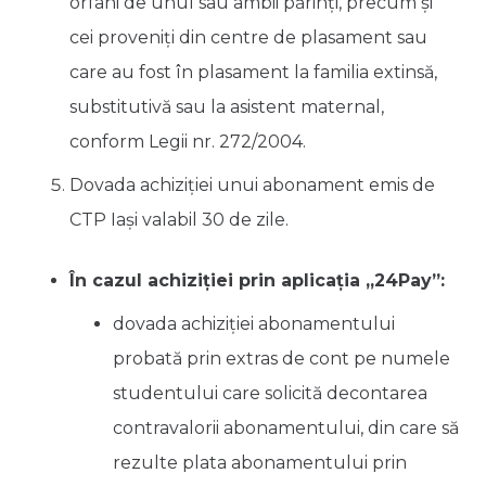
orfani de unul sau ambii părinți, precum și
cei proveniți din centre de plasament sau
care au fost în plasament la familia extinsă,
substitutivă sau la asistent maternal,
conform Legii nr. 272/2004.
Dovada achiziției unui abonament emis de
CTP Iași valabil 30 de zile.
În cazul achiziției prin aplicația „24Pay”:
dovada achiziției abonamentului
probată prin extras de cont pe numele
studentului care solicită decontarea
contravalorii abonamentului, din care să
rezulte plata abonamentului prin