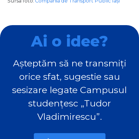
Sursa foto:
Compania de Transport Public Iași
Ai o idee?
Așteptăm să ne transmiți
orice sfat, sugestie sau
sesizare legate Campusul
studențesc „Tudor
Vladimirescu”.