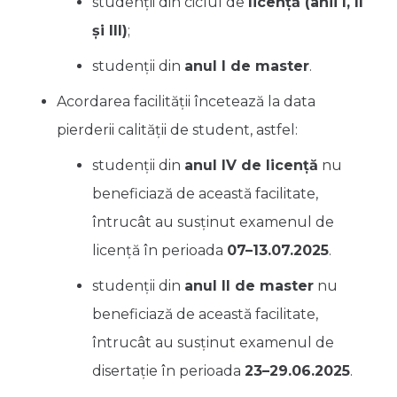
studenții din ciclul de
licență (anii I, II
și III)
;
studenții din
anul I de master
.
Acordarea facilității încetează la data
pierderii calității de student, astfel:
studenții din
anul IV de licență
nu
beneficiază de această facilitate,
întrucât au susținut examenul de
licență în perioada
07–13.07.2025
.
studenții din
anul II de master
nu
beneficiază de această facilitate,
întrucât au susținut examenul de
disertație în perioada
23–29.06.2025
.