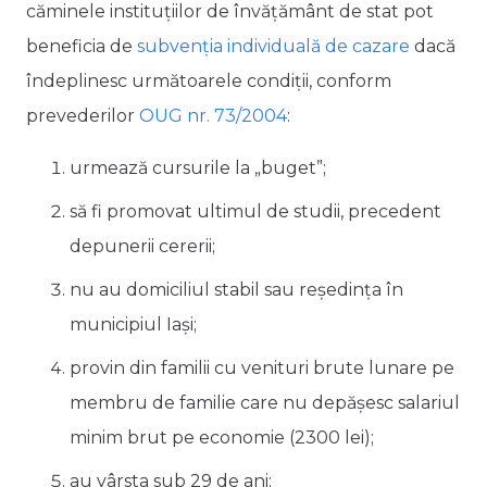
căminele instituţiilor de învăţământ de stat pot
beneficia de
subvenţia individuală de cazare
dacă
îndeplinesc următoarele condiţii, conform
prevederilor
OUG nr. 73/2004
:
urmează cursurile la „buget”;
să fi promovat ultimul de studii, precedent
depunerii cererii;
nu au domiciliul stabil sau reședința în
municipiul Iași;
provin din familii cu venituri brute lunare pe
membru de familie care nu depăşesc salariul
minim brut pe economie (2300 lei);
au vârsta sub 29 de ani;