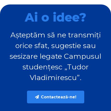
Ai o idee?
Așteptăm să ne transmiți
orice sfat, sugestie sau
sesizare legate Campusul
studențesc „Tudor
Vladimirescu”.
Contactează-ne!