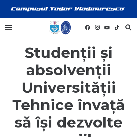
Studenții și
absolvenții
Universității
Tehnice învață
să își dezvolte