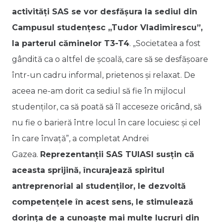
activități SAS se vor desfășura la sediul din
Campusul studențesc „Tudor Vladimirescu”,
la parterul căminelor T3-T4
. „Societatea a fost
gândită ca o altfel de școală, care să se desfășoare
într-un cadru informal, prietenos și relaxat. De
aceea ne-am dorit ca sediul să fie în mijlocul
studenților, ca să poată să îl acceseze oricând, să
nu fie o barieră între locul în care locuiesc și cel
în care învață”, a completat Andrei
Gazea.
Reprezentanții SAS TUIASI susțin că
aceasta sprijină, încurajează spiritul
antreprenorial al studenților, le dezvoltă
competențele în acest sens, le stimulează
dorința de a cunoaște mai multe lucruri din