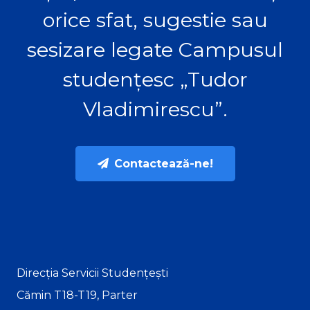
orice sfat, sugestie sau
sesizare legate Campusul
studențesc „Tudor
Vladimirescu”.
Contactează-ne!
Direcția Servicii Studențești
Cămin T18-T19, Parter