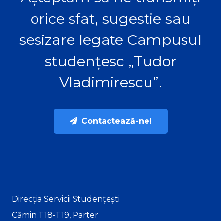
orice sfat, sugestie sau
sesizare legate Campusul
studențesc „Tudor
Vladimirescu”.
Contactează-ne!
Direcția Servicii Studențești
Cămin T18-T19, Parter