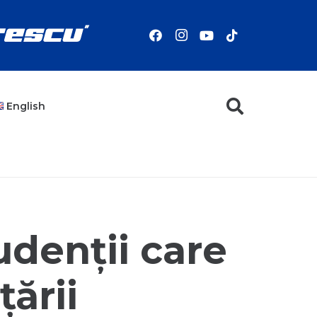
English
denții care
țării