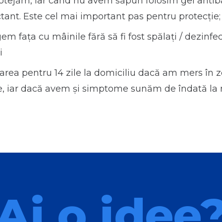
otejăm, iar când nu avem săpun folosim gel antiba
tant. Este cel mai important pas pentru protecție;
em fața cu mâinile fără să fi fost spălați / dezinfec
i
area pentru 14 zile la domiciliu dacă am mers în 
te, iar dacă avem și simptome sunăm de îndată la
Ai o idee