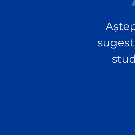
Aștep
sugest
stud