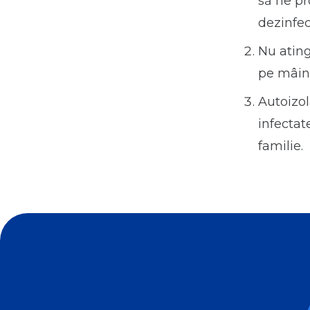
să ne pr
dezinfec
Nu ating
pe mâin
Autoizol
infecta
familie.