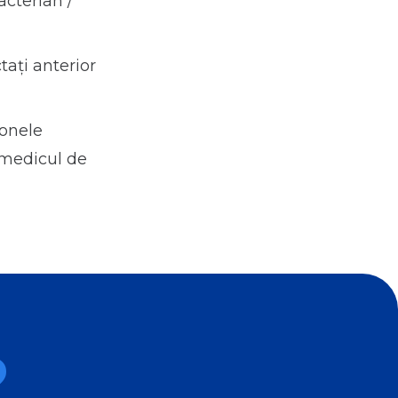
cterian /
tați anterior
zonele
 medicul de
?