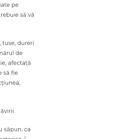
iate pe
 trebuie să vă
 tuse, dureri
umărul de
ție, afectată
 să fie
cțiunea,
virii.
u săpun, ca