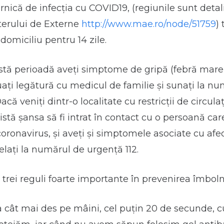
rnică de infecția cu COVID19, (regiunile sunt detal
terului de Externe
http://www.mae.ro/node/51759
)
 domiciliu pentru 14 zile.
tă perioadă aveți simptome de gripă (febră mare,
ați legătură cu medicul de familie și sunați la n
acă veniți dintr-o localitate cu restricții de circula
xistă șansa să fi intrat în contact cu o persoană care
coronavirus, și aveți și simptomele asociate cu afe
elați la numărul de urgență 112.
 trei reguli foarte importante în prevenirea îmbolnă
 cât mai des pe mâini, cel puțin 20 de secunde, c