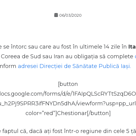
06/03/2020
 se întorc sau care au fost în ultimele 14 zile în
Ita
, Coreea de Sud sau Iran au obligația să complete
onform
adresei Direcției de Sănătate Publică Iași.
[button
//docs.google.com/forms/d/e/1FAIpQLScRYTtSzqD6O
u_h2Pj9SPRR3ifFNYDn5dhA/viewform?usp=pp_url
color=”red”]Chestionar[/button]
 faptul că, dacă ați fost într-o regiune din cele 5 ță