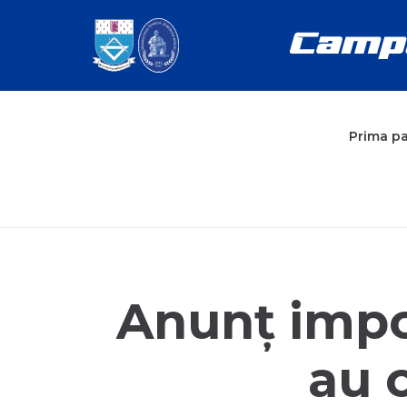
Prima p
Anunț impo
au c