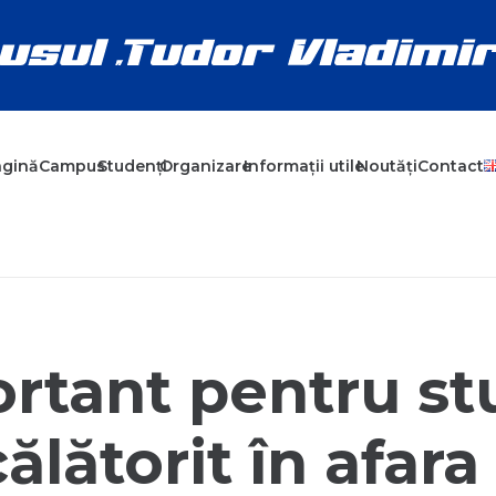
agină
Campus
Studenți
Organizare
Informații utile
Noutăți
Contact
rtant pentru stu
ălătorit în afara 