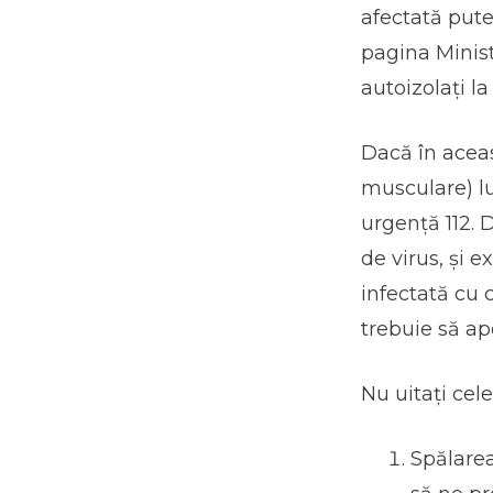
afectată pute
pagina Minis
autoizolați la
Dacă în aceas
musculare) lu
urgență 112. D
de virus, și e
infectată cu 
trebuie să ap
Nu uitați cele
Spălarea