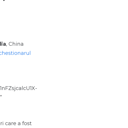
lia
, China
chestionarul
1nFZsjcalcU1X-
”
ri care a fost