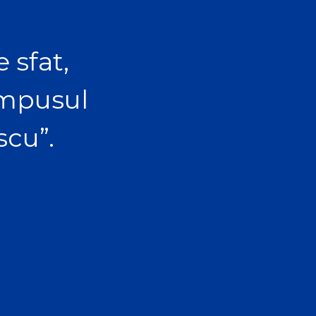
 sfat,
ampusul
scu”.