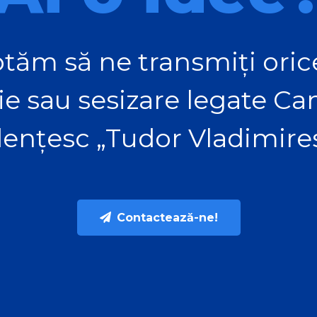
tăm să ne transmiți orice
ie sau sesizare legate C
ențesc „Tudor Vladimire
Contactează-ne!