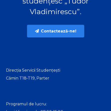
studențesc „Tudor
Vladimirescu”.
Contactează-ne!
Direcția Servicii Studențești
Cămin T18-T19, Parter
Programul de lucru: