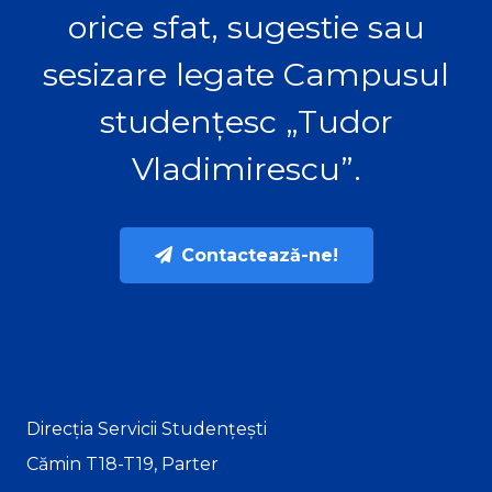
orice sfat, sugestie sau
sesizare legate Campusul
studențesc „Tudor
Vladimirescu”.
Contactează-ne!
Direcția Servicii Studențești
Cămin T18-T19, Parter