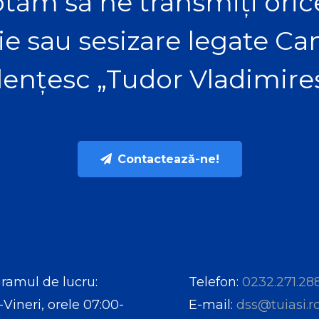
tăm să ne transmiți orice
ie sau sesizare legate C
ențesc „Tudor Vladimire
Contactează-ne!
ramul de lucru:
Telefon:
0232.271.28
-Vineri, orele 07:00-
E-mail:
dss@tuiasi.r