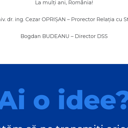
La mulți ani, România!
niv. dr. ing. Cezar OPRIȘAN – Prorector Relația cu S
Bogdan BUDEANU – Director DSS
Ai o idee