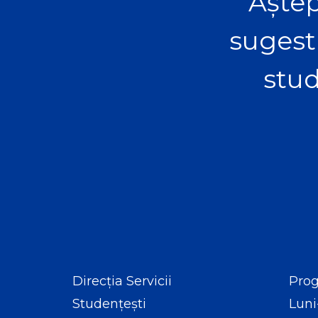
Aștep
sugest
stud
Direcția Servicii
Prog
Studențești
Luni