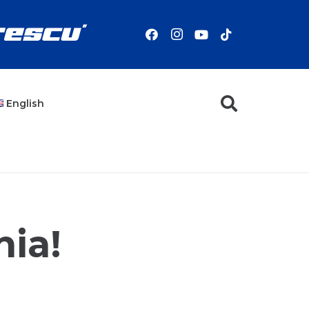
English
nia!