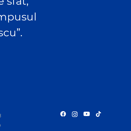
 sfat,
ampusul
scu”.
8
o