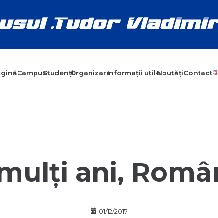
agină
Campus
Studenți
Organizare
Informații utile
Noutăți
Contact
mulți ani, Româ
01/12/2017