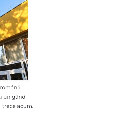
a română
ți un gând
ă trece acum.