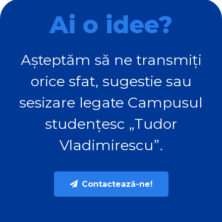
Ai o idee?
Așteptăm să ne transmiți
orice sfat, sugestie sau
sesizare legate Campusul
studențesc „Tudor
Vladimirescu”.
Contactează-ne!