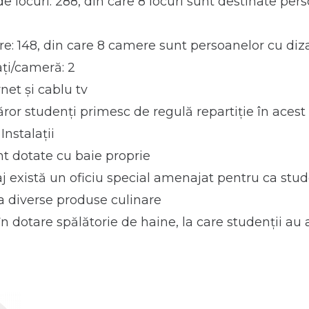
e locuri: 288, din care 8 locuri sunt destinate per
 148, din care 8 camere sunt persoanelor cu dizab
ţi/cameră: 2
net și cablu tv
căror studenți primesc de regulă repartiție în aces
Instalaţii
t dotate cu baie proprie
aj există un oficiu special amenajat pentru ca stude
a diverse produse culinare
n dotare spălătorie de haine, la care studenții au 