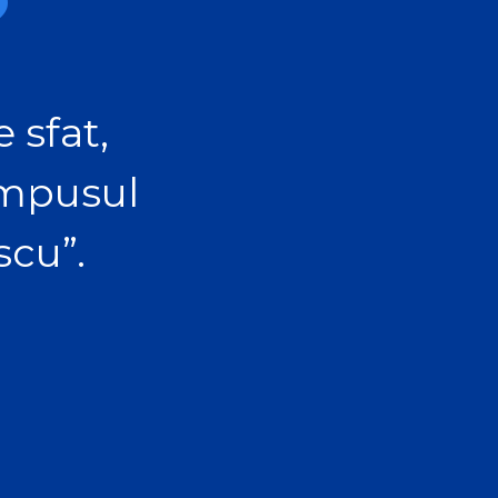
?
 sfat,
ampusul
scu”.