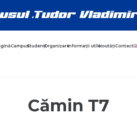
agină
Campus
Studenți
Organizare
Informații utile
Noutăți
Contact
Cămin T7