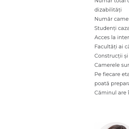
Număr total d
dizabilități
Număr camere:
Studenţi caza
Acces la inter
Facultăți ai 
Construcţii şi 
Camerele sun
Pe fiecare et
poată prepar
Căminul are î