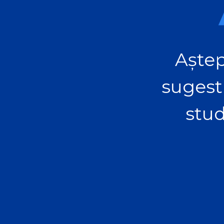
Aștep
sugest
stud