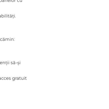
soanelor cu
ilități.
t cămin:
nții să-și
acces gratuit