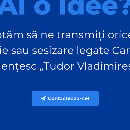
Ai o idee
tăm să ne transmiți orice
ie sau sesizare legate C
ențesc „Tudor Vladimire
Contactează-ne!