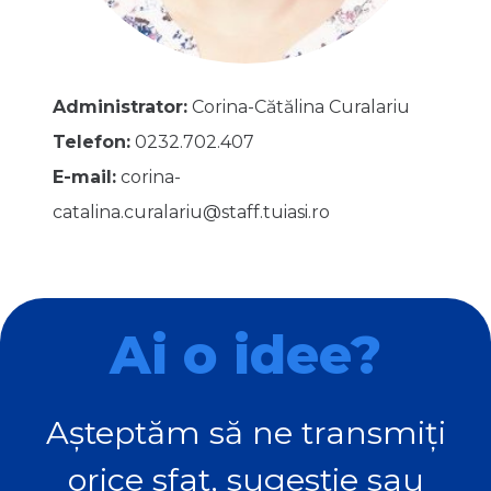
Administrator:
Corina-Cătălina Curalariu
Telefon:
0232.702.407
E-mail:
corina-
catalina.curalariu@staff.tuiasi.ro
Ai o idee?
Așteptăm să ne transmiți
orice sfat, sugestie sau