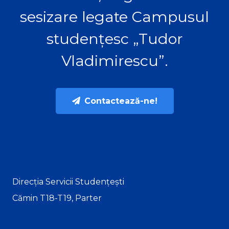
sesizare legate Campusul
studențesc „Tudor
Vladimirescu”.
Contactează-ne!
Direcția Servicii Studențești
Cămin T18-T19, Parter