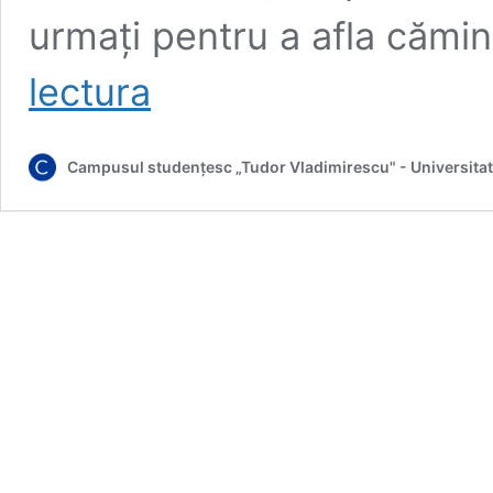
urmați pentru a afla cămi
Informații
lectura
importante
cu
privire
Campusul studențesc „Tudor Vladimirescu" - Universitat
la
cazarea
studenților
în
anul
universitar
2024-
2025